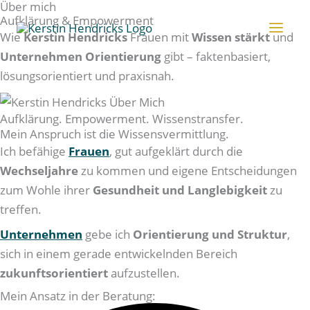
Über mich
Zum
Aufklärung & Empowerment
Inhalt
Wie
Kerstin Hendricks
Frauen mit
Wissen stärkt
und
springen
Unternehmen Orientierung
gibt – faktenbasiert,
lösungsorientiert und praxisnah.
Aufklärung. Empowerment. Wissenstransfer.
Mein Anspruch ist die Wissensvermittlung.
Ich befähige
Frauen
, gut aufgeklärt durch die
Wechseljahre
zu kommen und eigene Entscheidungen
zum Wohle ihrer
Gesundheit und Langlebigkeit
zu
treffen.
Unternehmen
gebe ich
Orientierung und Struktur
,
sich in einem gerade entwickelnden Bereich
zukunftsorientiert
aufzustellen.
Mein Ansatz in der Beratung: