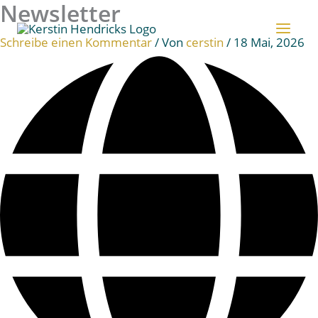
Newsletter
Zum
Inhalt
Schreibe einen Kommentar
/ Von
cerstin
/
18 Mai, 2026
springen